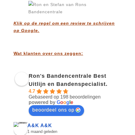
Klik op de regel om een review te schrijven
op Google.
Wat klanten over ons zeggen:
Ron's Bandencentrale Best
Uitlijn en Bandenspecialist.
4.7
Gebaseerd op 198 beoordelingen
powered by
G
o
o
g
l
e
beoordeel ons op
A&K A&K
1 maand geleden